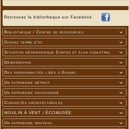
Retrouvez la bibliothèque sur Facebook
Bibliothèque / Centre de ressources

Gignac terre d'oc

Situation géographique Cartes et plan cadastral

Démographie

Des personnalités liées à Gignac

Un patrimoine détruit

Un patrimoine sauvegardé

Curiosités architecturales

MOULIN À VENT / ÉCOMUSÉE

Un patrimoine nouveau
