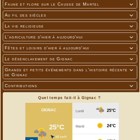
Faune et flore sur le Causse de Martel

Au fil des siècles

La vie religieuse

L'agriculture d'hier à aujourd'hui

Fêtes et loisirs d'hier à aujourd'hui

Le désenclavement de Gignac

Grands et petits événements dans l'histoire récente

de Gignac
Contributions

Quel temps fait-il à Gignac ?