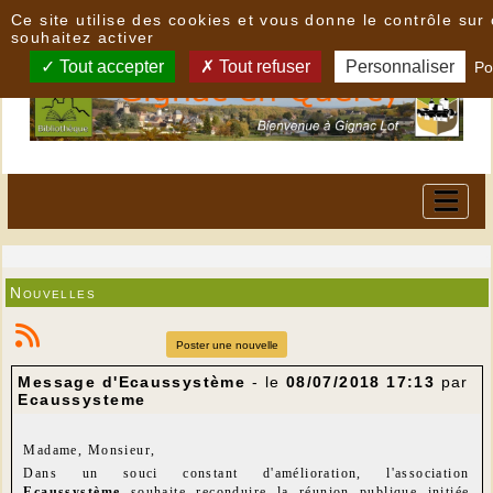
Panneau de gestion des cookies
Ce site utilise des cookies et vous donne le contrôle su
souhaitez activer
Tout accepter
Tout refuser
Personnaliser
Po
Nouvelles
Poster une nouvelle
Message d'Ecaussystème
- le
08/07/2018 17:13
par
Ecaussysteme
Madame, Monsieur,
Dans un souci constant d'amélioration, l'association
Ecaussystème
souhaite reconduire la réunion publique initiée