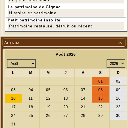
début, rester ensemble est un progrès, travailler
ensemble est la réussite...ʺ
Deux autres
Le patrimoine de Gignac
représentations sont d’ores et déjà programmées
Histoire et patrimoine
pour le 11 novembre 2018, en matinée à Gignac et
Petit patrimoine insolite
en soirée à Cuzance.
Patrimoine restauré, détruit ou récent
Agenda
