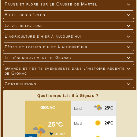
Faune et flore sur le Causse de Martel

Au fil des siècles

La vie religieuse

L'agriculture d'hier à aujourd'hui

Fêtes et loisirs d'hier à aujourd'hui

Le désenclavement de Gignac

Grands et petits événements dans l'histoire récente

de Gignac
Contributions

Quel temps fait-il à Gignac ?