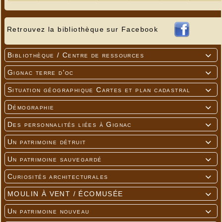
Retrouvez la bibliothèque sur Facebook
Bibliothèque / Centre de ressources

Gignac terre d'oc

Situation géographique Cartes et plan cadastral

Démographie

Des personnalités liées à Gignac

Un patrimoine détruit

Un patrimoine sauvegardé

Curiosités architecturales

MOULIN À VENT / ÉCOMUSÉE

Un patrimoine nouveau
