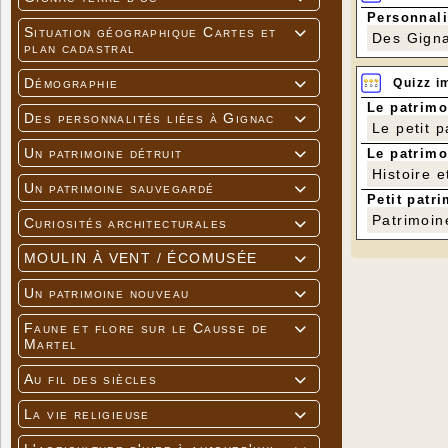
Personnali
Situation géographique Cartes et

Des Gigna
plan cadastral
Démographie
Quizz i

Le patrimo
Des personnalités liées à Gignac

Le petit 
Un patrimoine détruit
Le patrimo

Histoire e
Un patrimoine sauvegardé

Petit patri
Patrimoin
Curiosités architecturales

MOULIN À VENT / ÉCOMUSÉE

Un patrimoine nouveau

Faune et flore sur le Causse de

Martel
Au fil des siècles

La vie religieuse
