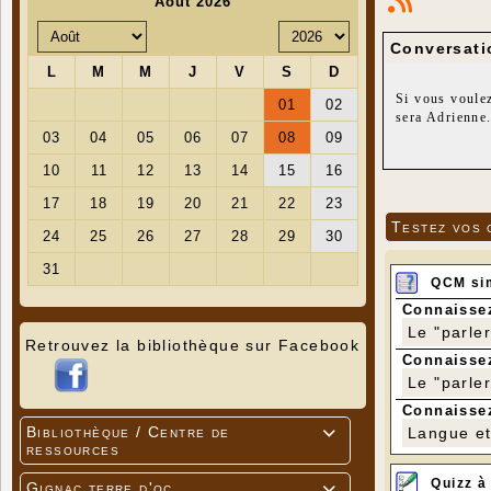
Conversati
Si vous voulez
sera Adrienne
Testez vos 
QCM si
Connaissez
Le "parle
Retrouvez la bibliothèque sur Facebook
Connaissez
Le "parle
Connaissez
Bibliothèque / Centre de
Langue et 

ressources
Quizz à
Gignac terre d'oc
