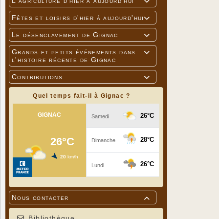
L'agriculture d'hier à aujourd'hui

Fêtes et loisirs d'hier à aujourd'hui

Le désenclavement de Gignac

Grands et petits événements dans

l'histoire récente de Gignac
Contributions

Quel temps fait-il à Gignac ?
Nous contacter

Bibliothèque