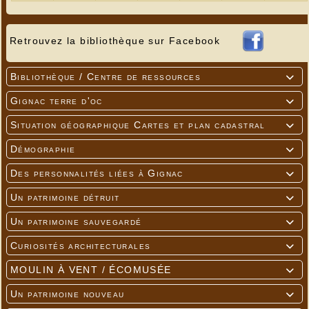
Retrouvez la bibliothèque sur Facebook
Bibliothèque / Centre de ressources

Gignac terre d'oc

---
Situation géographique Cartes et plan cadastral

Démographie

Des personnalités liées à Gignac

Un patrimoine détruit

Un patrimoine sauvegardé

Curiosités architecturales

MOULIN À VENT / ÉCOMUSÉE

Un patrimoine nouveau
