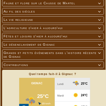
Faune et flore sur le Causse de Martel

---
Au fil des siècles

La vie religieuse

L'agriculture d'hier à aujourd'hui

Fêtes et loisirs d'hier à aujourd'hui

Le désenclavement de Gignac

Grands et petits événements dans l'histoire récente

de Gignac
Contributions

---
Quel temps fait-il à Gignac ?
Photos Cathy Pluvinage