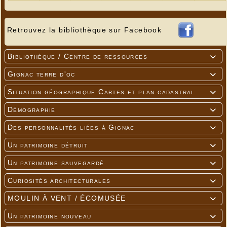
Retrouvez la bibliothèque sur Facebook
Bibliothèque / Centre de ressources

Gignac terre d'oc

Situation géographique Cartes et plan cadastral

Démographie

Des personnalités liées à Gignac

Un patrimoine détruit

Un patrimoine sauvegardé

Curiosités architecturales

MOULIN À VENT / ÉCOMUSÉE

Un patrimoine nouveau
