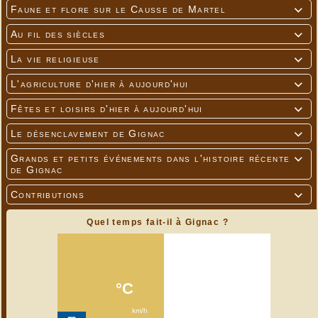
Faune et flore sur le Causse de Martel

Au fil des siècles

La vie religieuse

L'agriculture d'hier à aujourd'hui

Fêtes et loisirs d'hier à aujourd'hui

Le désenclavement de Gignac

Grands et petits événements dans l'histoire récente

de Gignac
Contributions

Quel temps fait-il à Gignac ?