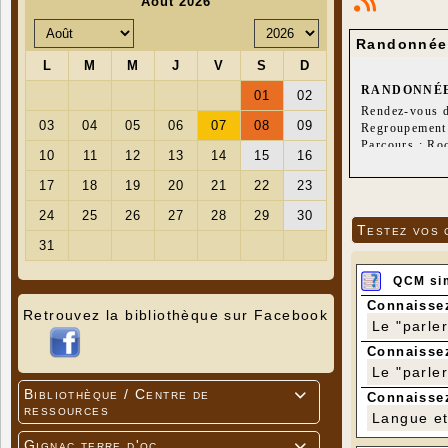
Randonnée 
RANDONNÉE
Rendez-vous d
Regroupement à
Parcours : Ro
Vitarie – La B
Quartier libre
Distance 17 k
Dénivelé posit
Testez vos 
QCM si
Connaissez
Retrouvez la bibliothèque sur Facebook
Le "parle
Connaissez
Le "parle
Bibliothèque / Centre de

Connaissez
ressources
Langue et 
Gignac terre d'oc
