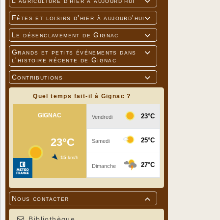
L'agriculture d'hier à aujourd'hui

Fêtes et loisirs d'hier à aujourd'hui

Le désenclavement de Gignac

Grands et petits événements dans

l'histoire récente de Gignac
Contributions

Quel temps fait-il à Gignac ?
Nous contacter

Bibliothèque