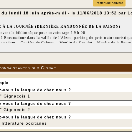
Poster une nouvelle
du lundi 18 juin après-midi
- le
11/06/2018 13:52
par
L
 À LA JOURNÉE (DERNIÈRE RANDONNÉE DE LA SAISON)
evant la bibliothèque pour covoiturage à 9 h 00
 Rocamadour dans la vallée de l’Alzou, parking du petit train touristiqu
camadour – Gouffre de Cabouy – Moulin de Caoulet – Moulin de la Peyre – 
orie d’ Imbert – Château de l’Hospitalet
 pour la visite de Rocamadour
m
if : 320 m
connaissances sur Gignac
mple
-vous la langue de chez nous ?
r" Gignacois 1
-vous la langue de chez nous ?
r" Gignacois 2
-vous la langue de chez nous ?
littérature occitanes