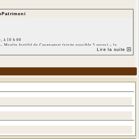
oPatrimoni
e, à 10 h 00
Moulin fortifié de Caugnaguet (visite possible 5 euros) – la
Lire la suite