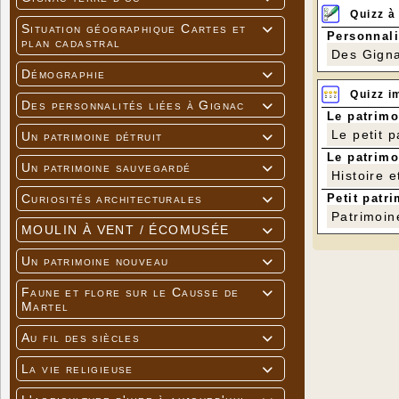
Quizz à
Situation géographique Cartes et

Personnali
plan cadastral
Des Gigna
Démographie

Quizz i
Des personnalités liées à Gignac

Le patrimo
Le petit 
Un patrimoine détruit

Le patrimo
Un patrimoine sauvegardé

Histoire e
Petit patri
Curiosités architecturales

Patrimoin
MOULIN À VENT / ÉCOMUSÉE

Un patrimoine nouveau

Faune et flore sur le Causse de

Martel
Au fil des siècles

La vie religieuse
