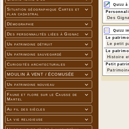
Quizz à
Situation géographique Cartes et

Personnali
plan cadastral
Des Gigna
Démographie

Quizz i
Des personnalités liées à Gignac

Le patrimo
Le petit 
Un patrimoine détruit

Le patrimo
Un patrimoine sauvegardé

Histoire e
Petit patri
Curiosités architecturales

Patrimoin
MOULIN À VENT / ÉCOMUSÉE

Un patrimoine nouveau

Faune et flore sur le Causse de

Martel
Au fil des siècles

La vie religieuse
