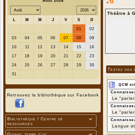
Théâtre à 
Testez vos 
QCM si
Connaissez
Retrouvez la bibliothèque sur Facebook
Le "parle
Connaissez
Le "parle
Bibliothèque / Centre de

Connaissez
ressources
Langue et 
Gignac terre d'oc
