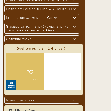
L'agriculture d'hier à aujourd'hui

Fêtes et loisirs d'hier à aujourd'hui

Le désenclavement de Gignac

Grands et petits événements dans

l'histoire récente de Gignac
Contributions

Quel temps fait-il à Gignac ?
Nous contacter

Bibliothèque