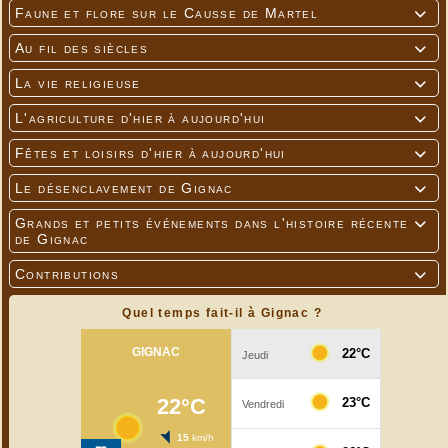
nom de Stéphanie Mailer affirme à Jesse qu'il s'est trompé de
Faune et flore sur le Causse de Martel

coupable à l'époque.
Avant de disparaître à son tour dans des conditions mystérieuses.
Au fil des siècles

La vie religieuse

L'agriculture d'hier à aujourd'hui

Fêtes et loisirs d'hier à aujourd'hui

Le désenclavement de Gignac

Grands et petits événements dans l'histoire récente

de Gignac
Contributions

Quel temps fait-il à Gignac ?