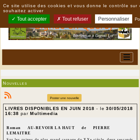
Panneau de gestion des cookies
Ce site utilise des cookies et vous donne le contrôle su
souhaitez activer
Tout accepter
Tout refuser
Personnaliser
Po
Nouvelles
Poster une nouvelle
LIVRES DISPONIBLES EN JUIN 2018
- le
30/05/2018
16:38
par
Multimedia
Roman AU-REVOIR LA HAUT de PIERRE
LEMAITRE
Sur les ruines du plus grand carnage du XXe siècle, deux rescapés