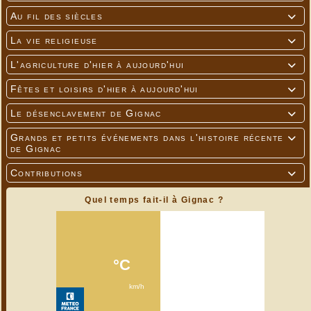
Au fil des siècles

La vie religieuse

L'agriculture d'hier à aujourd'hui

Fêtes et loisirs d'hier à aujourd'hui

Le désenclavement de Gignac

Grands et petits événements dans l'histoire récente

de Gignac
Contributions

Quel temps fait-il à Gignac ?