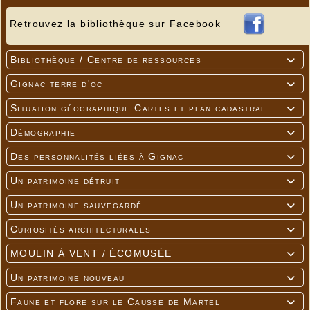
Retrouvez la bibliothèque sur Facebook
Bibliothèque / Centre de ressources

Gignac terre d'oc

Situation géographique Cartes et plan cadastral

Démographie

Des personnalités liées à Gignac

Un patrimoine détruit

Un patrimoine sauvegardé

Curiosités architecturales

MOULIN À VENT / ÉCOMUSÉE

Un patrimoine nouveau

Faune et flore sur le Causse de Martel
