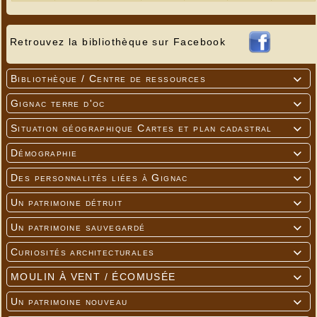
Retrouvez la bibliothèque sur Facebook
Bibliothèque / Centre de ressources

Gignac terre d'oc

Situation géographique Cartes et plan cadastral

Démographie

Des personnalités liées à Gignac

Un patrimoine détruit

Un patrimoine sauvegardé

Curiosités architecturales

MOULIN À VENT / ÉCOMUSÉE

Un patrimoine nouveau
