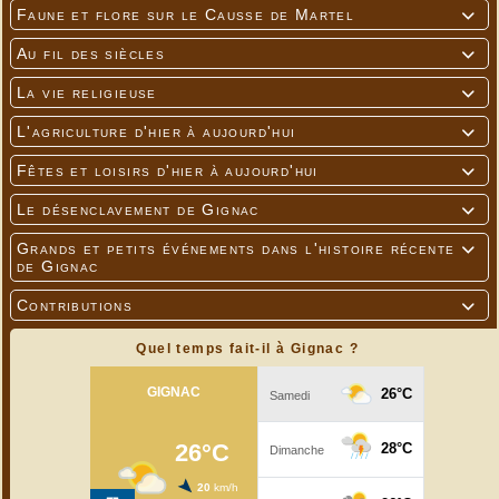
Faune et flore sur le Causse de Martel

Au fil des siècles

La vie religieuse

L'agriculture d'hier à aujourd'hui

Fêtes et loisirs d'hier à aujourd'hui

Le désenclavement de Gignac

Grands et petits événements dans l'histoire récente

de Gignac
Contributions

Quel temps fait-il à Gignac ?