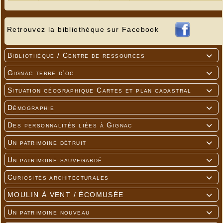
Retrouvez la bibliothèque sur Facebook
Bibliothèque / Centre de ressources

Gignac terre d'oc

Situation géographique Cartes et plan cadastral

Démographie

Des personnalités liées à Gignac

Un patrimoine détruit

Un patrimoine sauvegardé

Curiosités architecturales

MOULIN À VENT / ÉCOMUSÉE

Un patrimoine nouveau
