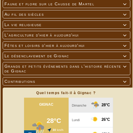
Faune et flore sur le Causse de Martel

Au fil des siècles

La vie religieuse

L'agriculture d'hier à aujourd'hui

Fêtes et loisirs d'hier à aujourd'hui

Le désenclavement de Gignac

Grands et petits événements dans l'histoire récente

de Gignac
Contributions

Quel temps fait-il à Gignac ?