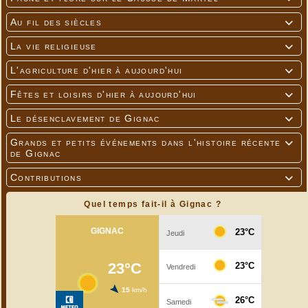
Au fil des siècles

La vie religieuse

L'agriculture d'hier à aujourd'hui

Fêtes et loisirs d'hier à aujourd'hui

Le désenclavement de Gignac

Grands et petits événements dans l'histoire récente

de Gignac
Contributions

Quel temps fait-il à Gignac ?
Pinson des arbres - Chaffinch - Vink
---