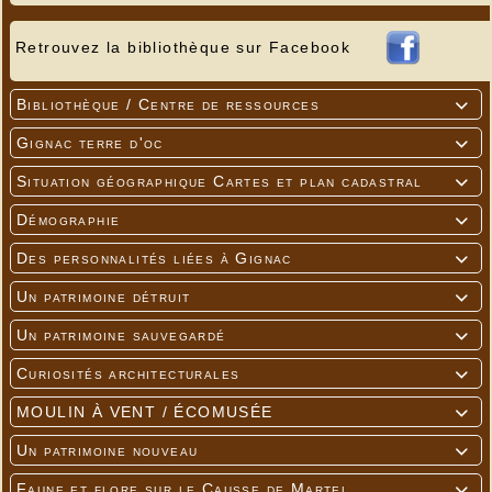
Retrouvez la bibliothèque sur Facebook
Bibliothèque / Centre de ressources

Gignac terre d'oc

Situation géographique Cartes et plan cadastral

Démographie

Des personnalités liées à Gignac

Un patrimoine détruit

Mésange à longue queue - Long-Tail Tit -
Staartmees
Un patrimoine sauvegardé
---

Curiosités architecturales

MOULIN À VENT / ÉCOMUSÉE

Un patrimoine nouveau

Faune et flore sur le Causse de Martel
