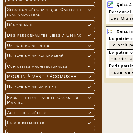
Quizz à
Situation géographique Cartes et

Personnali
plan cadastral
Des Gigna
Démographie

Quizz i
Des personnalités liées à Gignac

Le patrimo
Le petit 
Un patrimoine détruit

Le patrimo
Un patrimoine sauvegardé

Histoire e
Petit patri
Curiosités architecturales

Patrimoin
MOULIN À VENT / ÉCOMUSÉE

Un patrimoine nouveau

Faune et flore sur le Causse de

Martel
Au fil des siècles

La vie religieuse
