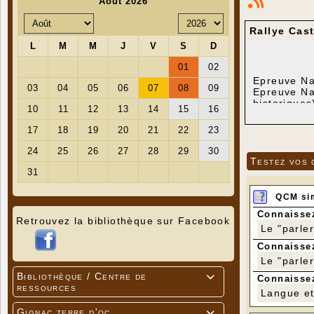
Rallye Cast
Epreuve N
Epreuve N
historiques
Samedi 5 
Epreuves 
Testez vos 
QCM si
Connaissez
Retrouvez la bibliothèque sur Facebook
Le "parle
Connaissez
Le "parle
Bibliothèque / Centre de

Connaissez
ressources
Langue et 
Gignac terre d'oc
