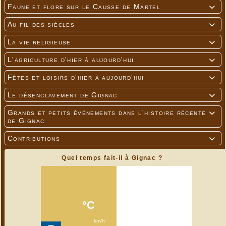
Faune et flore sur le Causse de Martel

Au fil des siècles

La vie religieuse

L'agriculture d'hier à aujourd'hui

Fêtes et loisirs d'hier à aujourd'hui

Le désenclavement de Gignac

Grands et petits événements dans l'histoire récente

de Gignac
Contributions

Quel temps fait-il à Gignac ?