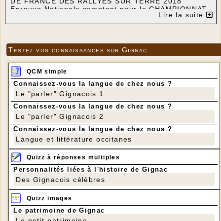
DE FRANCE DES RALLYES SUR TERRE 2018
Epreuve Nationale comptant pour le CHAMPIONNAT
Lire la suite
DE FRANCE DES RALLYES SUR TERRE 2018 VHC
(véhicules historiques)
Samedi 5 mai 2018
Epreuves chronométrées sur les communes de
Testez vos connaissances sur Gignac
CAZILLAC – CUZANCE – FLAUJAC – GIGNAC –
MARTEL et SARRAZAC
QCM simple
Connaissez-vous la langue de chez nous ?
Le "parler" Gignacois 1
Connaissez-vous la langue de chez nous ?
Le "parler" Gignacois 2
Connaissez-vous la langue de chez nous ?
Langue et littérature occitanes
Quizz à réponses multiples
Personnalités liées à l'histoire de Gignac
Des Gignacois célèbres
Quizz images
Le patrimoine de Gignac
Le petit patrimoine