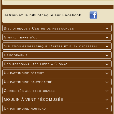
Retrouvez la bibliothèque sur Facebook
Bibliothèque / Centre de ressources

Gignac terre d'oc

Situation géographique Cartes et plan cadastral

Démographie

Des personnalités liées à Gignac

Un patrimoine détruit

Un patrimoine sauvegardé

Curiosités architecturales

MOULIN À VENT / ÉCOMUSÉE

Un patrimoine nouveau
