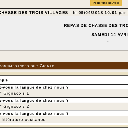
Poster une nouvelle
CHASSE DES TROIS VILLAGES
- le
09/04/2018 10:01
par
REPAS DE CHASSE DES TRO
SAMEDI 14 AVR
SALLE DES FÊTES DE
18 € MIDI ET SOIR ou 12 € 
MENU
Apéritif
connaissances sur Gignac
Soupe campagna
Terrine forestiè
Mélimélo de gibiers en civet 
mple
Trou quercynoi
-vous la langue de chez nous ?
Steak de biche et pur
r" Gignacois 1
Rocamadour et sa
-vous la langue de chez nous ?
Omelette norvégienne
r" Gignacois 2
Café
Digestif
-vous la langue de chez nous ?
Vin rouge de Cahors et rosé des Côt
littérature occitanes
OUVERT À TOUS, VENEZ