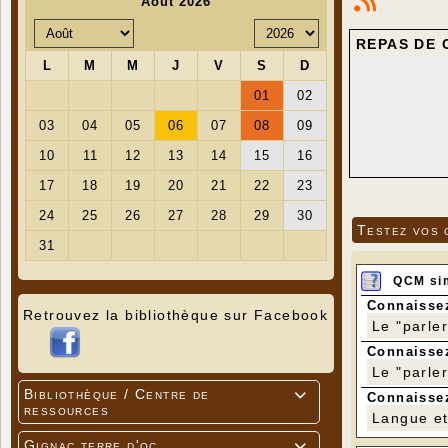
REPAS DE 
Testez vos 
QCM si
Connaissez
Retrouvez la bibliothèque sur Facebook
Le "parle
Connaissez
Le "parle
Bibliothèque / Centre de

Connaissez
ressources
Langue et 
Gignac terre d'oc
