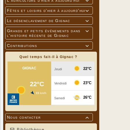
L'agriculture d'hier à aujourd'hui

Fêtes et loisirs d'hier à aujourd'hui

Le désenclavement de Gignac

Grands et petits événements dans

l'histoire récente de Gignac
Contributions

Quel temps fait-il à Gignac ?
Nous contacter

Bibliothèque