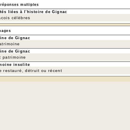
Réservation :
 réponses multiples
05 65 37 71 69 - 05 65 41 17 24
tés liées à l'histoire de Gignac
cois célèbres
mages
ine de Gignac
patrimoine
ine de Gignac
t patrimoine
moine insolite
e restauré, détruit ou récent