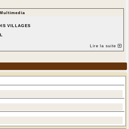
Multimedia
IS VILLAGES
IL
 GIGNAC
Lire la suite
SOIR SEULEMENT
rde
re
et ses tourtous
s
ée maison
lade
 flambée
eaux du Quercy compris
 NOMBREUX