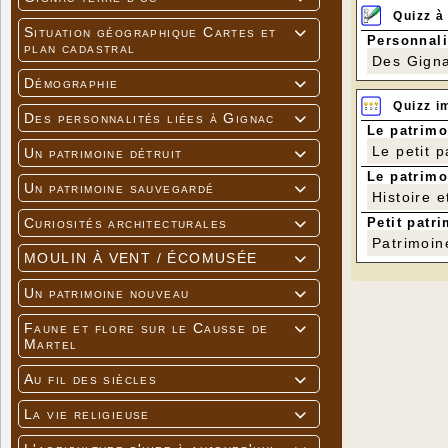
Quizz à
Situation géographique Cartes et

Personnali
plan cadastral
Des Gigna
Démographie

Quizz i
Des personnalités liées à Gignac

Le patrimo
Le petit 
Un patrimoine détruit

Le patrimo
Un patrimoine sauvegardé

Histoire e
Petit patri
Curiosités architecturales

Patrimoin
MOULIN À VENT / ÉCOMUSÉE

Un patrimoine nouveau

Faune et flore sur le Causse de

Martel
Au fil des siècles

La vie religieuse
