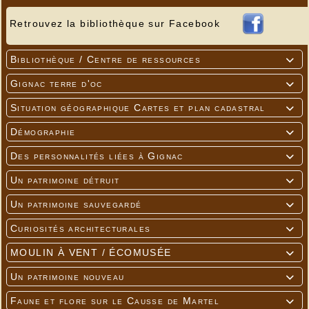
Retrouvez la bibliothèque sur Facebook
Bibliothèque / Centre de ressources

Gignac terre d'oc

Situation géographique Cartes et plan cadastral

Démographie

Des personnalités liées à Gignac

Un patrimoine détruit

Un patrimoine sauvegardé

Curiosités architecturales

MOULIN À VENT / ÉCOMUSÉE

Un patrimoine nouveau

Faune et flore sur le Causse de Martel
