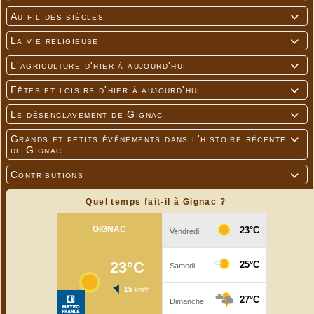
Au fil des siècles

La vie religieuse

L'agriculture d'hier à aujourd'hui

Fêtes et loisirs d'hier à aujourd'hui

Le désenclavement de Gignac

Grands et petits événements dans l'histoire récente

de Gignac
Contributions

Quel temps fait-il à Gignac ?