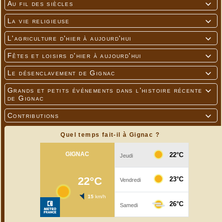
Au fil des siècles

La vie religieuse

L'agriculture d'hier à aujourd'hui

Fêtes et loisirs d'hier à aujourd'hui

Le désenclavement de Gignac

Grands et petits événements dans l'histoire récente

de Gignac
Contributions

Quel temps fait-il à Gignac ?