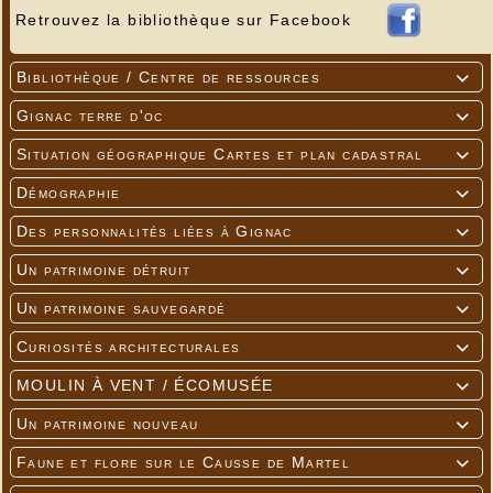
Retrouvez la bibliothèque sur Facebook
Bibliothèque / Centre de ressources

Gignac terre d'oc

Situation géographique Cartes et plan cadastral

Démographie

Des personnalités liées à Gignac

Un patrimoine détruit

Un patrimoine sauvegardé

Curiosités architecturales

MOULIN À VENT / ÉCOMUSÉE

Un patrimoine nouveau

Faune et flore sur le Causse de Martel
