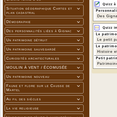
Quizz à
Situation géographique Cartes et

Personnali
plan cadastral
Des Gigna
Démographie

Quizz i
Des personnalités liées à Gignac

Le patrimo
Le petit 
Un patrimoine détruit

Le patrimo
Un patrimoine sauvegardé

Histoire e
Petit patri
Curiosités architecturales

Patrimoin
MOULIN À VENT / ÉCOMUSÉE

Un patrimoine nouveau

Faune et flore sur le Causse de

Martel
Au fil des siècles

La vie religieuse
