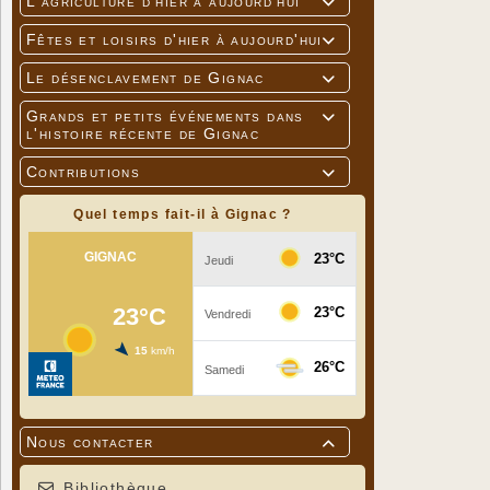
L'agriculture d'hier à aujourd'hui

Tarifs 2018:
Fêtes et loisirs d'hier à aujourd'hui

Entrée adulte:
Entrée enfant 
Le désenclavement de Gignac

Adhérent: 4
Grands et petits événements dans

l'histoire récente de Gignac
Contributions

Quel temps fait-il à Gignac ?
Nous contacter

Bibliothèque