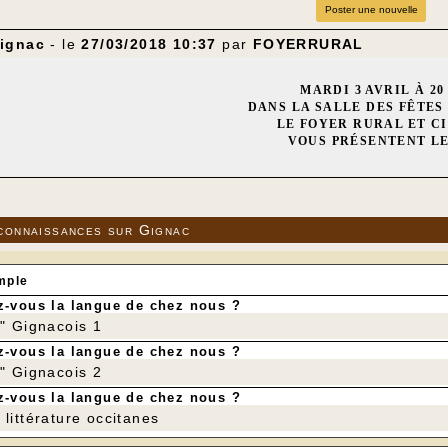
Poster une nouvelle
ignac
- le
27/03/2018 10:37
par
FOYERRURAL
MARDI 3 AVRIL À 20 
DANS LA SALLE DES FÊTES
LE FOYER RURAL ET C
VOUS PRÉSENTENT LE
"GASPARD VA AU MAR
---
connaissances sur Gignac
mple
-vous la langue de chez nous ?
r" Gignacois 1
-vous la langue de chez nous ?
r" Gignacois 2
-vous la langue de chez nous ?
littérature occitanes