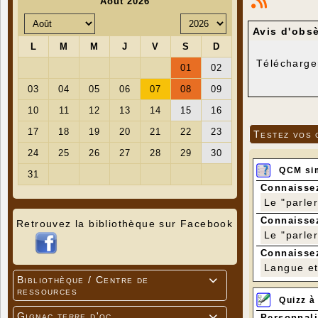
Avis d'obs
Télécharge
Testez vos 
QCM si
Connaissez
Le "parle
Connaissez
Retrouvez la bibliothèque sur Facebook
Le "parle
Connaissez
Langue et 
Bibliothèque / Centre de

ressources
Quizz à
Gignac terre d'oc
Personnali
