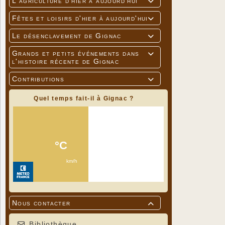
L'agriculture d'hier à aujourd'hui

Fêtes et loisirs d'hier à aujourd'hui

Le désenclavement de Gignac

Grands et petits événements dans

l'histoire récente de Gignac
Contributions

Quel temps fait-il à Gignac ?
Nous contacter

Bibliothèque