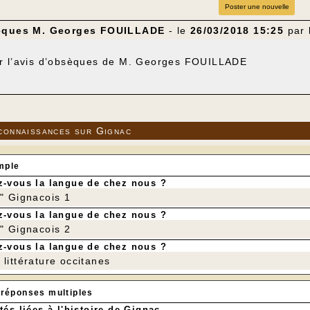
Poster une nouvelle
èques M. Georges FOUILLADE
- le
26/03/2018 15:25
par
r l’avis d’obsèques de M. Georges FOUILLADE
connaissances sur Gignac
mple
-vous la langue de chez nous ?
r" Gignacois 1
-vous la langue de chez nous ?
r" Gignacois 2
-vous la langue de chez nous ?
littérature occitanes
 réponses multiples
tés liées à l'histoire de Gignac