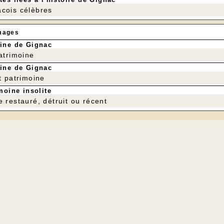
cois célèbres
mages
ine de Gignac
patrimoine
ine de Gignac
t patrimoine
moine insolite
e restauré, détruit ou récent