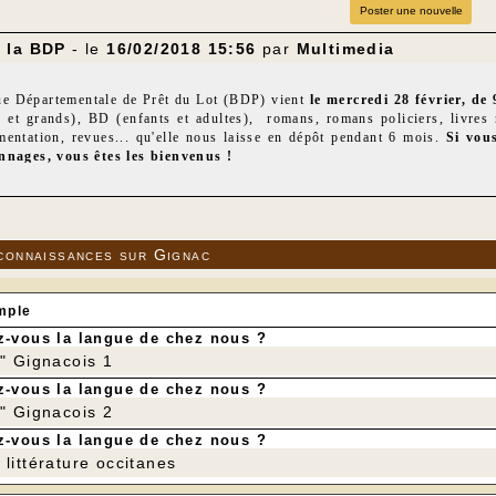
Poster une nouvelle
 la BDP
- le
16/02/2018 15:56
par
Multimedia
ue Départementale de Prêt du Lot (BDP) vient
le mercredi 28 février, de
s et grands), BD (enfants et adultes), romans, romans policiers, livres r
mentation, revues... qu'elle nous laisse en dépôt pendant 6 mois.
Si vous
nnages, vous êtes les bienvenus !
pelons que la bibliothèque est ouverte le mercredi après-midi de 14 h à 
 ne trouvez pas dans le fonds de la bibliothèque, soit nous demandons à l
s et il sera répertorié dans le fonds propre de la bibliothèque de Gignac.
elons deux autres activités développées par l'association Multi-Média qui
connaissances sur Gignac
ecture qui se tient une fois par mois : tous les lecteurs lisent le même l
n ou plusieurs participants, le tout autour d'un repas où tout le monde a
ub de lecture est ouvert à tous et, si vous le souhaitez, vous pouvez venir y
mple
tenue du Club de lecture est annoncée sur le site de Gignac-en-Quercy.
 : cours délivrés par Jean-Luc Louis tous les lundis soir, dans la salle du
-vous la langue de chez nous ?
it, il suffit d'être adhérent à la bibliothèque de Gignac : 5 € par an, pour
r" Gignacois 1
-vous la langue de chez nous ?
r" Gignacois 2
-vous la langue de chez nous ?
littérature occitanes