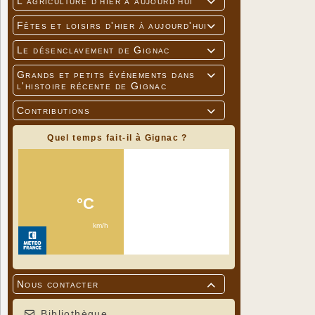
L'agriculture d'hier à aujourd'hui

Fêtes et loisirs d'hier à aujourd'hui

Le désenclavement de Gignac

Grands et petits événements dans

l'histoire récente de Gignac
Contributions

Quel temps fait-il à Gignac ?
Nous contacter

Bibliothèque