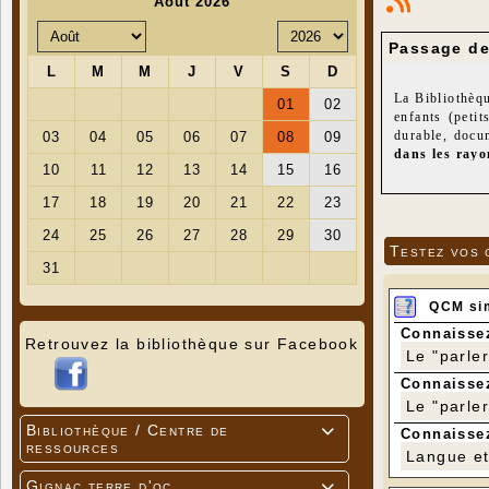
Passage de
La Bibliothèq
enfants (petit
durable, docu
dans les rayo
Nous vous rap
livre que vous
nous l'acheton
Nous vous rapp
Testez vos 
- le Club de l
présenté par u
vin...). Ce cl
QCM si
La date de la 
- Informatique
Connaissez
Retrouvez la bibliothèque sur Facebook
Tout est gratu
Le "parle
Connaissez
Le "parle
Bibliothèque / Centre de

Connaissez
ressources
Langue et 
Gignac terre d'oc
