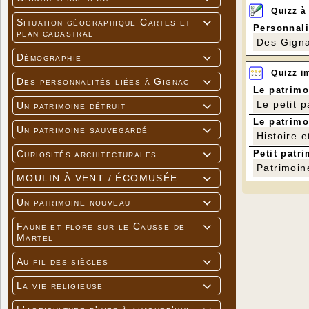
Quizz à
Situation géographique Cartes et

Personnali
plan cadastral
Des Gigna
Démographie

Quizz i
Des personnalités liées à Gignac

Le patrimo
Le petit 
Un patrimoine détruit

Le patrimo
Un patrimoine sauvegardé

Histoire e
Petit patri
Curiosités architecturales

Patrimoin
MOULIN À VENT / ÉCOMUSÉE

Un patrimoine nouveau

Faune et flore sur le Causse de

Martel
Au fil des siècles

La vie religieuse
