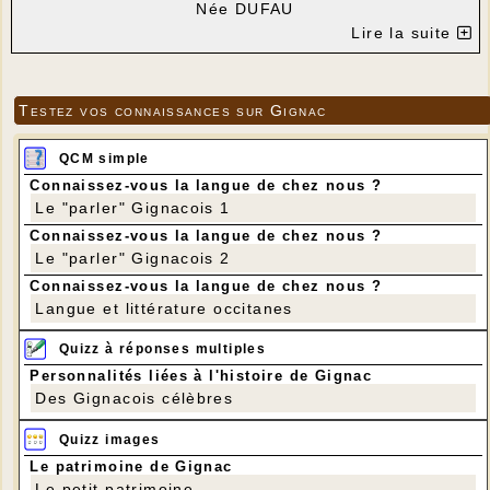
Née DUFAU
Décédée à l'âge de 88 ans
Lire la suite
Seront célébrées le LUNDI 29 JANVIER 2018 à 15 H
00
_______________________________
Eglise de Saint-Bonnet - GIGNAC
Testez vos connaissances sur Gignac
Cimetière de Saint-Bonnet - GIGNAC
Le corps repose au funérarium de Souillac où un
registre de
QCM simple
condoléances est à disposition, ainsi que sur le
www.pf-baron.fr
Connaissez-vous la langue de chez nous ?
Pompes funèbres Michel BARON, Rond Point de
Le "parler" Gignacois 1
Bramefond 46200 Souillac – Tél. 05.65.27.11.75
Connaissez-vous la langue de chez nous ?
Le "parler" Gignacois 2
Connaissez-vous la langue de chez nous ?
Langue et littérature occitanes
Quizz à réponses multiples
Personnalités liées à l'histoire de Gignac
Des Gignacois célèbres
Quizz images
Le patrimoine de Gignac
Le petit patrimoine