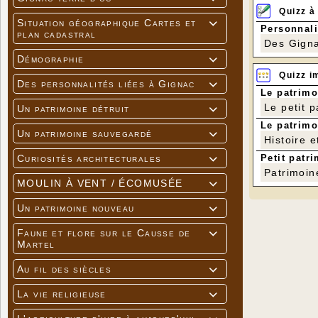
Quizz à
Situation géographique Cartes et

Personnali
plan cadastral
Des Gigna
Démographie

Quizz i
Des personnalités liées à Gignac

Le patrimo
Le petit 
Un patrimoine détruit

Le patrimo
Un patrimoine sauvegardé

Histoire e
Petit patri
Curiosités architecturales

Patrimoin
MOULIN À VENT / ÉCOMUSÉE

Un patrimoine nouveau

Faune et flore sur le Causse de

Martel
Au fil des siècles

La vie religieuse
