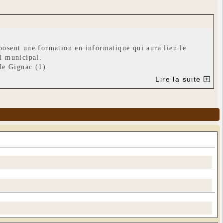
sent une formation en informatique qui aura lieu le
il municipal.
 de Gignac (1)
Lire la suite
rdinateur et être capable de comprendre et de faire face à
 d’Internet, des réseaux sociaux ou de tout autre sujet que
avec un seul PC).
luc06@laposte.net