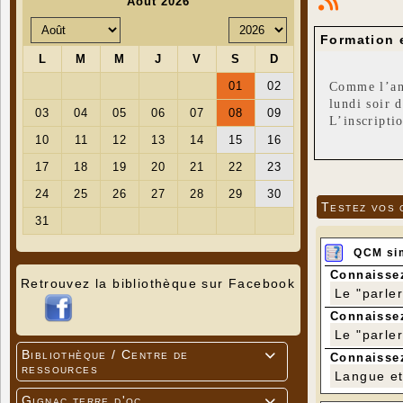
Formation 
Comme l’an 
lundi soir 
L’inscripti
Pour cette 
- Débutant 
la majorité
- Perfectio
Testez vos 
les partici
Matériel né
Horaires (v
QCM si
- Débutant
- Perfecti
Connaissez
Retrouvez la bibliothèque sur Facebook
Début des c
Le "parle
Inscription
Connaissez
(1) Cotisat
Le "parle
10 € p
Bibliothèque / Centre de

Connaissez
ressources
Langue et 
Gignac terre d'oc
