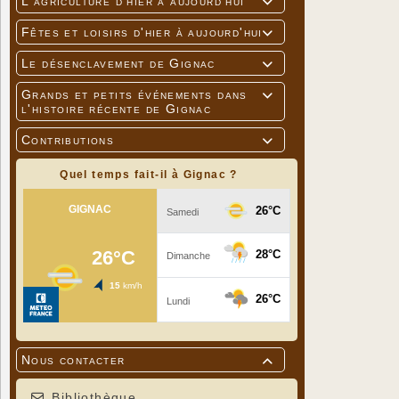
L'agriculture d'hier à aujourd'hui

Fêtes et loisirs d'hier à aujourd'hui

Le désenclavement de Gignac

Grands et petits événements dans

l'histoire récente de Gignac
Contributions

Quel temps fait-il à Gignac ?
Nous contacter

Bibliothèque