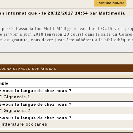
Poster une nouvelle
en informatique
- le
28/12/2017 14:54
par
Multimedia
passé, l'association Multi-Médi@ et Jean-Luc LOUIS vous propo
de janvier à juin 2018 (environ 20 cours) dans la salle du Conse
on est gratuite, vous devez juste être adhérent à la bibliothèque
session 2018, 2 niveaux vous sont proposés :
(ou faux débutant) pour apprendre à tirer le meilleur de votre o
 des petits dysfonctionnements.
nnement, davantage « à la carte », pour approfondir l’utilisation
connaissances sur Gignac
pants souhaiteront collectivement.
cessaire : un PC portable sous Windows (vous pouvez venir à 2 
ous pouvez assister aux 2 cours) :
mple
 : 20H-21H
onnement : 21H-22H
-vous la langue de chez nous ?
ours le lundi 8 janvier 2018.
r" Gignacois 1
 auprès de Jean-Luc Louis au 05 65 37 00 02 ou par mail à
jean
-vous la langue de chez nous ?
ion : 5 € pour une personne
r" Gignacois 2
our une famille
-vous la langue de chez nous ?
littérature occitanes