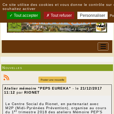
Panneau de gestion des cookies
Ce site utilise des cookies et vous donne le contrôle su
souhaitez activer
Tout accepter
Tout refuser
Personnaliser
Po
Nouvelles
Poster une nouvelle
Atelier mémoire "PEPS EUREKA"
- le
21/12/2017
11:12
par
RIONET
Le Centre Social du Rionet, en partenariat avec
M2P (Midi-Pyrénées Prévention), organise au cours
er
du 1
trimestre 2018 des ateliers Mémoire PEP’S