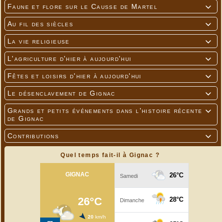
Faune et flore sur le Causse de Martel

Au fil des siècles

La vie religieuse

L'agriculture d'hier à aujourd'hui

Fêtes et loisirs d'hier à aujourd'hui

Le désenclavement de Gignac

Grands et petits événements dans l'histoire récente

de Gignac
Contributions

Quel temps fait-il à Gignac ?