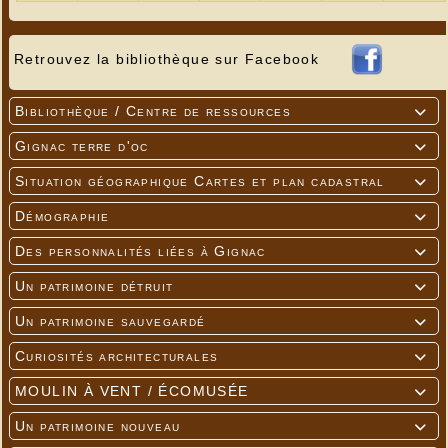
Retrouvez la bibliothèque sur Facebook
Bibliothèque / Centre de ressources

Gignac terre d'oc

Situation géographique Cartes et plan cadastral

Démographie

Des personnalités liées à Gignac

Un patrimoine détruit

Un patrimoine sauvegardé

Curiosités architecturales

MOULIN À VENT / ÉCOMUSÉE

Un patrimoine nouveau
