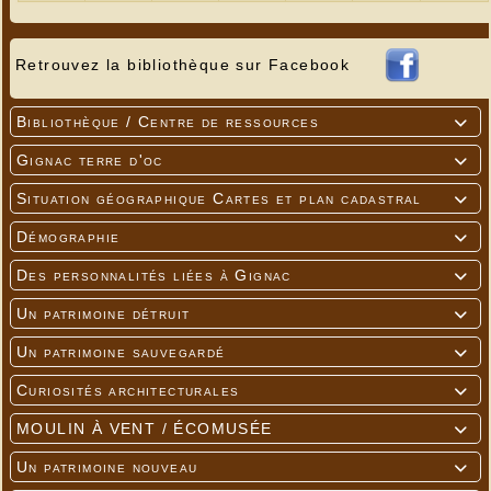
Retrouvez la bibliothèque sur Facebook
Bibliothèque / Centre de ressources

Gignac terre d'oc

Situation géographique Cartes et plan cadastral

Démographie

Des personnalités liées à Gignac

Un patrimoine détruit

Un patrimoine sauvegardé

Curiosités architecturales

MOULIN À VENT / ÉCOMUSÉE

Un patrimoine nouveau
