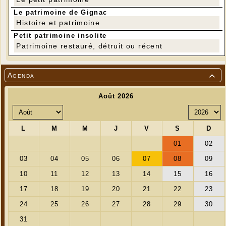
Le patrimoine de Gignac
Histoire et patrimoine
Petit patrimoine insolite
Patrimoine restauré, détruit ou récent
Les reconnaissez-vous : Roger Bouyssou, François
Lafon, Michel Brousse, Michel Le Bris, Gérard
Lacroix, Eric Picard, Guy Signol, Guy Pozweck,
Francine Liébus, Thierry Dionis et Guy Chalvet
Agenda
(absent Jean Lacresse)
