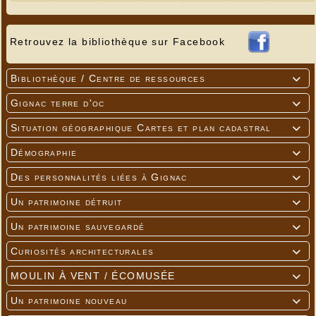
Retrouvez la bibliothèque sur Facebook
Bibliothèque / Centre de ressources

Gignac terre d'oc

Situation géographique Cartes et plan cadastral

Démographie

Des personnalités liées à Gignac

Un patrimoine détruit

Un patrimoine sauvegardé

Curiosités architecturales

MOULIN À VENT / ÉCOMUSÉE

Un patrimoine nouveau
