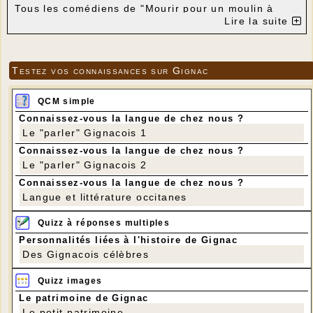
Tous les comédiens de "Mourir pour un moulin à
vent" ont souhaité continuer cette nouvelle
Lire la suite
aventure…
Compte-tenu du sujet de la pièce, nous avons
besoin de costumes : pantalons bleu horizon et
rouge garance, vestes bleues, casques, fusils,
Testez vos connaissances sur Gignac
ceinturons (cela peut être des ceinturons à
cartouches), vieilles caisses en bois, quarts et
assiettes en métal, 6 caleçons longs en coton blanc,
QCM simple
chemises de grand-père …
Connaissez-vous la langue de chez nous ?
Vous pouvez déposer vos dons ou prêts à la Mairie,
Le "parler" Gignacois 1
à la bibliothèque aux heures d’ouverture, aux
protagonistes de la pièce…
Connaissez-vous la langue de chez nous ?
Merci d'avance
Le "parler" Gignacois 2
La Troupe de "la Compagnie du Moulin à … Paroles"
Connaissez-vous la langue de chez nous ?
Mail : tepaz.leclère@gmail.com ou 06 85 66 89 81
Langue et littérature occitanes
---
Quizz à réponses multiples
Personnalités liées à l'histoire de Gignac
Des Gignacois célèbres
Quizz images
Le patrimoine de Gignac
Le petit patrimoine