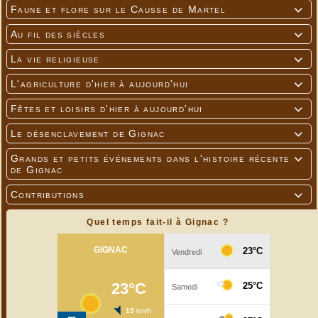
Faune et flore sur le Causse de Martel

Au fil des siècles

La vie religieuse

L'agriculture d'hier à aujourd'hui

Fêtes et loisirs d'hier à aujourd'hui

Le désenclavement de Gignac

Grands et petits événements dans l'histoire récente

de Gignac
Contributions

Quel temps fait-il à Gignac ?