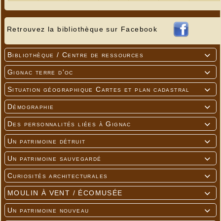
Retrouvez la bibliothèque sur Facebook
Bibliothèque / Centre de ressources

Gignac terre d'oc

Situation géographique Cartes et plan cadastral

Démographie

Des personnalités liées à Gignac

Un patrimoine détruit

Un patrimoine sauvegardé

Curiosités architecturales

MOULIN À VENT / ÉCOMUSÉE

Un patrimoine nouveau
