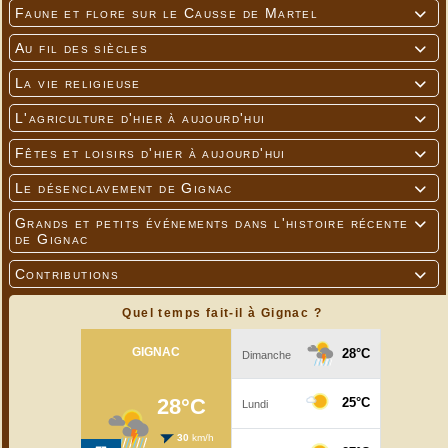
Faune et flore sur le Causse de Martel

Au fil des siècles

La vie religieuse

L'agriculture d'hier à aujourd'hui

Fêtes et loisirs d'hier à aujourd'hui

Le désenclavement de Gignac

Grands et petits événements dans l'histoire récente

de Gignac
Contributions

Quel temps fait-il à Gignac ?