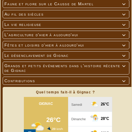
Faune et flore sur le Causse de Martel

Au fil des siècles

La vie religieuse

L'agriculture d'hier à aujourd'hui

Fêtes et loisirs d'hier à aujourd'hui

Le désenclavement de Gignac

Grands et petits événements dans l'histoire récente

de Gignac
Contributions

Quel temps fait-il à Gignac ?