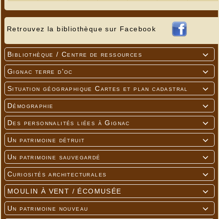
Retrouvez la bibliothèque sur Facebook
Bibliothèque / Centre de ressources

Gignac terre d'oc

Situation géographique Cartes et plan cadastral

Démographie

Des personnalités liées à Gignac

Un patrimoine détruit

Un patrimoine sauvegardé

Curiosités architecturales

MOULIN À VENT / ÉCOMUSÉE

Un patrimoine nouveau
