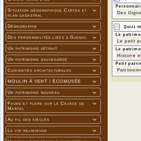
Personnali
Situation géographique Cartes et

Des Gigna
plan cadastral
Démographie
Quizz i

Le patrimo
Des personnalités liées à Gignac

Le petit 
Un patrimoine détruit
Le patrimo

Histoire e
Un patrimoine sauvegardé

Petit patri
Patrimoin
Curiosités architecturales

MOULIN À VENT / ÉCOMUSÉE

Un patrimoine nouveau

Faune et flore sur le Causse de

Martel
Au fil des siècles

La vie religieuse
