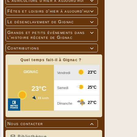
L'agriculture d'hier à aujourd'hui

Fêtes et loisirs d'hier à aujourd'hui

Le désenclavement de Gignac

Grands et petits événements dans

l'histoire récente de Gignac
Contributions

Quel temps fait-il à Gignac ?
Nous contacter

Bibliothèque