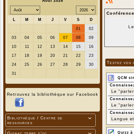
Conférence
Le
Testez vos 
QCM si
Connaissez
Le "parle
Retrouvez la bibliothèque sur Facebook
Connaissez
Le "parle
Connaissez
Bibliothèque / Centre de
Langue et 

ressources
Quizz à
Gignac terre d'oc
