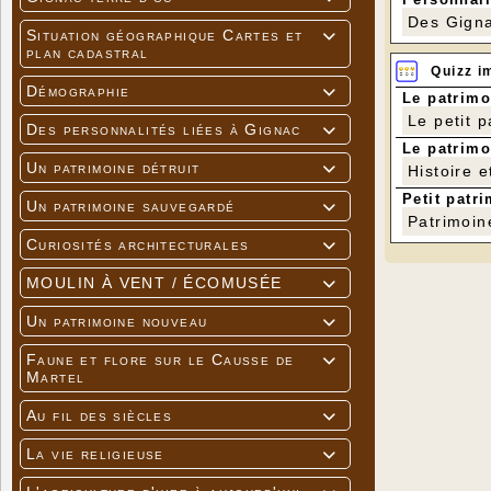
Des Gigna
Situation géographique Cartes et

plan cadastral
Quizz i
Démographie

Le patrimo
Le petit 
Des personnalités liées à Gignac

Le patrimo
Un patrimoine détruit
Histoire e

Petit patri
Un patrimoine sauvegardé

Patrimoin
Curiosités architecturales

MOULIN À VENT / ÉCOMUSÉE

Un patrimoine nouveau

Faune et flore sur le Causse de

Martel
Au fil des siècles

La vie religieuse
