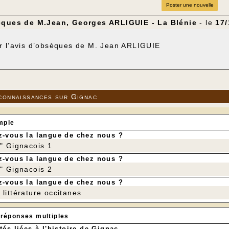
Poster une nouvelle
èques de M.Jean, Georges ARLIGUIE - La Blénie
- le
17/
r l’avis d’obsèques de M. Jean ARLIGUIE
connaissances sur Gignac
mple
-vous la langue de chez nous ?
r" Gignacois 1
-vous la langue de chez nous ?
r" Gignacois 2
-vous la langue de chez nous ?
littérature occitanes
 réponses multiples
tés liées à l'histoire de Gignac