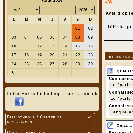
Avis d'obs
Télécharge
Testez vos 
QCM si
Connaissez
Le "parle
Connaissez
Retrouvez la bibliothèque sur Facebook
Le "parle
Connaissez
Langue et 
Bibliothèque / Centre de

ressources
Quizz à
Gignac terre d'oc
Personnali
