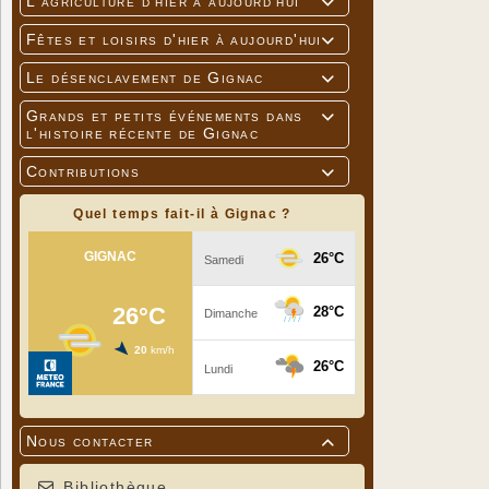
L'agriculture d'hier à aujourd'hui

Fêtes et loisirs d'hier à aujourd'hui

Le désenclavement de Gignac

Grands et petits événements dans

l'histoire récente de Gignac
Contributions

Quel temps fait-il à Gignac ?
Nous contacter

Bibliothèque