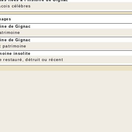
cois célèbres
mages
ine de Gignac
patrimoine
ine de Gignac
t patrimoine
moine insolite
e restauré, détruit ou récent