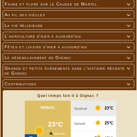
Faune et flore sur le Causse de Martel

Au fil des siècles

La vie religieuse

L'agriculture d'hier à aujourd'hui

Fêtes et loisirs d'hier à aujourd'hui

Le désenclavement de Gignac

Grands et petits événements dans l'histoire récente

de Gignac
Contributions

---
Quel temps fait-il à Gignac ?