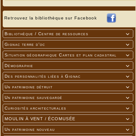
Retrouvez la bibliothèque sur Facebook
---
Bibliothèque / Centre de ressources

Gignac terre d'oc

Situation géographique Cartes et plan cadastral

Démographie

Des personnalités liées à Gignac

Un patrimoine détruit

Un patrimoine sauvegardé

Curiosités architecturales

MOULIN À VENT / ÉCOMUSÉE

---
Un patrimoine nouveau
