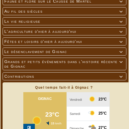
Faune et flore sur le Causse de Martel

Au fil des siècles

La vie religieuse

L'agriculture d'hier à aujourd'hui

Fêtes et loisirs d'hier à aujourd'hui

Le désenclavement de Gignac

Grands et petits événements dans l'histoire récente

de Gignac
Contributions

Quel temps fait-il à Gignac ?