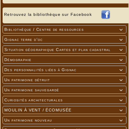
Retrouvez la bibliothèque sur Facebook
Bibliothèque / Centre de ressources

Gignac terre d'oc

Situation géographique Cartes et plan cadastral

Démographie

Des personnalités liées à Gignac

Un patrimoine détruit

Un patrimoine sauvegardé

Curiosités architecturales

MOULIN À VENT / ÉCOMUSÉE

Un patrimoine nouveau
