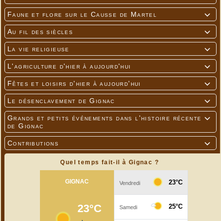
Faune et flore sur le Causse de Martel

Au fil des siècles

La vie religieuse

L'agriculture d'hier à aujourd'hui

Fêtes et loisirs d'hier à aujourd'hui

Le désenclavement de Gignac

Grands et petits événements dans l'histoire récente

de Gignac
Contributions

Quel temps fait-il à Gignac ?