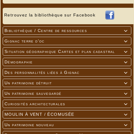
Retrouvez la bibliothèque sur Facebook
Bibliothèque / Centre de ressources

Gignac terre d'oc

Situation géographique Cartes et plan cadastral

Démographie

Des personnalités liées à Gignac

Un patrimoine détruit

Un patrimoine sauvegardé

Curiosités architecturales

MOULIN À VENT / ÉCOMUSÉE

Un patrimoine nouveau
