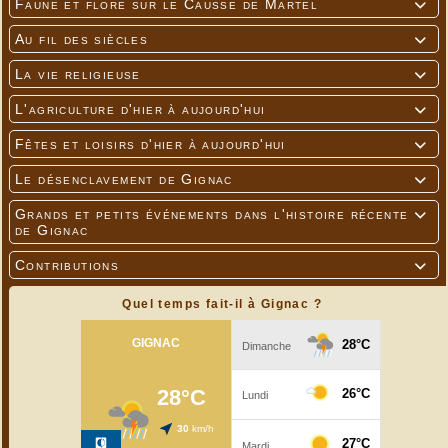
Faune et flore sur le Causse de Martel

Au fil des siècles

La vie religieuse

L'agriculture d'hier à aujourd'hui

Fêtes et loisirs d'hier à aujourd'hui

Le désenclavement de Gignac

Grands et petits événements dans l'histoire récente

de Gignac
Contributions

Quel temps fait-il à Gignac ?