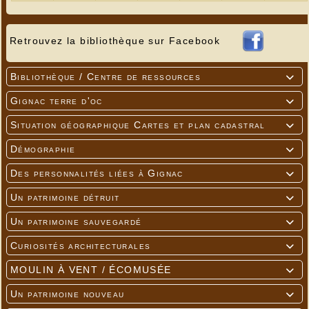
Retrouvez la bibliothèque sur Facebook
Bibliothèque / Centre de ressources

Gignac terre d'oc

Situation géographique Cartes et plan cadastral

Démographie

Des personnalités liées à Gignac

Un patrimoine détruit

Un patrimoine sauvegardé

Curiosités architecturales

MOULIN À VENT / ÉCOMUSÉE

Un patrimoine nouveau
