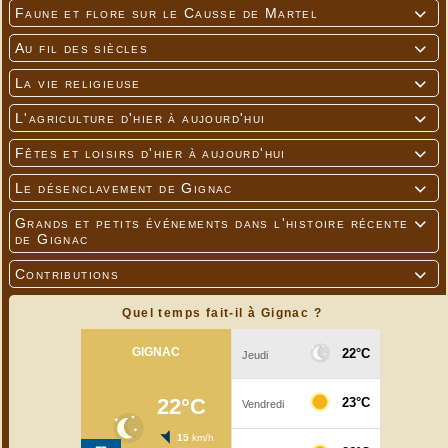
Faune et flore sur le Causse de Martel

Au fil des siècles

La vie religieuse

L'agriculture d'hier à aujourd'hui

Fêtes et loisirs d'hier à aujourd'hui

Le désenclavement de Gignac

Grands et petits événements dans l'histoire récente

de Gignac
Contributions

Quel temps fait-il à Gignac ?