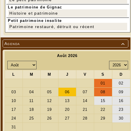
Adhérent: 4€
(toutes les infos sur l'adhésion aux
"Amis de CinéLot" )
Le patrimoine de Gignac
Histoire et patrimoine
Petit patrimoine insolite
Patrimoine restauré, détruit ou récent
Agenda
