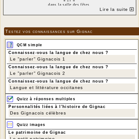
à 21 h
dans la salle des fêtes
Lire la suite
le film de Philippe Lioret : "Le fils de Jean"
Testez vos connaissances sur Gignac
LE FILS DE JEAN
QCM simple
Date de sortie 31 août 2016
1h 38min
Connaissez-vous la langue de chez nous ?
De
Philippe Lioret
Le "parler" Gignacois 1
Avec Pierre Deladonchamps, Gabriel Arcand,
Catherine de Léan
Connaissez-vous la langue de chez nous ?
Genre
Drame
Le "parler" Gignacois 2
Nationalités français, canadien
Connaissez-vous la langue de chez nous ?
SYNOPSIS:
À trente-trois ans, Mathieu ne sait
pas qui est son père. Un matin, un appel
Langue et littérature occitanes
téléphonique lui apprend que celui-ci était
canadien et qu'il vient de mourir. Découvrant aussi
Quizz à réponses multiples
qu’il a deux frères, Mathieu décide d'aller à
l'enterrement pour les rencontrer. Mais, à
Personnalités liées à l'histoire de Gignac
Montréal, personne n'a connaissance de son
Des Gignacois célèbres
existence ni ne semble vouloir la connaître…
Tarifs 2017:
Quizz images
Entrée adulte: 6€
Le patrimoine de Gignac
Entrée enfant (- de 18 ans): 3€
Le petit patrimoine