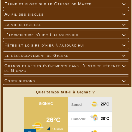
Faune et flore sur le Causse de Martel

Au fil des siècles

La vie religieuse

L'agriculture d'hier à aujourd'hui

Fêtes et loisirs d'hier à aujourd'hui

Le désenclavement de Gignac

Grands et petits événements dans l'histoire récente

de Gignac
Contributions

Quel temps fait-il à Gignac ?