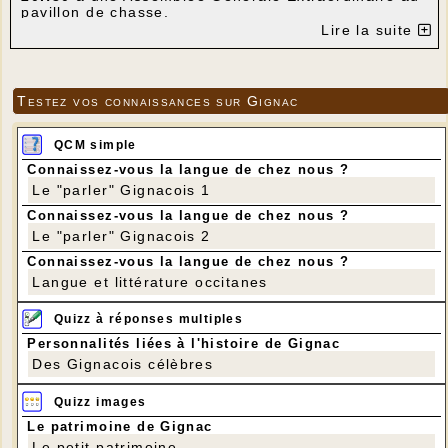
pavillon de chasse.
Le but de cette assemblée est :
Lire la suite
Vote des nouveaux Statuts
Vote du nouveau règlement intérieur
Vote de la charte en battue grand gibier
Testez vos connaissances sur Gignac
Vote du nouveau bureau
Présentation du budget prévisionnel 2017/2018
QCM simple
Mise en place des différents responsables
Points divers
Connaissez-vous la langue de chez nous ?
Le "parler" Gignacois 1
Vu l'ordre du jour, nous souhaitons votre grande et
pleine participation à la vie de notre association.
Connaissez-vous la langue de chez nous ?
Nos amis propriétaires sont également les
Le "parler" Gignacois 2
bienvenus.
Nous savons compter sur vous et sur votre
Connaissez-vous la langue de chez nous ?
engagement.
Langue et littérature occitanes
Amicalement
Franck Lacroix
Quizz à réponses multiples
Personnalités liées à l'histoire de Gignac
Des Gignacois célèbres
Quizz images
Le patrimoine de Gignac
Le petit patrimoine