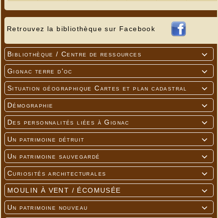
Retrouvez la bibliothèque sur Facebook
Bibliothèque / Centre de ressources

Gignac terre d'oc

Situation géographique Cartes et plan cadastral

Démographie

Des personnalités liées à Gignac

Un patrimoine détruit

Un patrimoine sauvegardé

Curiosités architecturales

MOULIN À VENT / ÉCOMUSÉE

Un patrimoine nouveau
