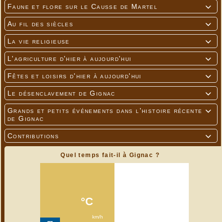
Faune et flore sur le Causse de Martel

Au fil des siècles

La vie religieuse

L'agriculture d'hier à aujourd'hui

Fêtes et loisirs d'hier à aujourd'hui

Le désenclavement de Gignac

Grands et petits événements dans l'histoire récente

de Gignac
Contributions

Quel temps fait-il à Gignac ?