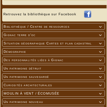
Retrouvez la bibliothèque sur Facebook
Bibliothèque / Centre de ressources

Gignac terre d'oc

Situation géographique Cartes et plan cadastral

Démographie

Des personnalités liées à Gignac

Un patrimoine détruit

Un patrimoine sauvegardé

Curiosités architecturales

MOULIN À VENT / ÉCOMUSÉE

Un patrimoine nouveau
