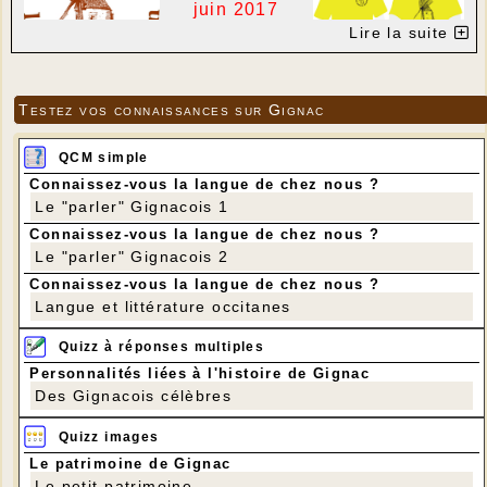
juin 2017
Lire la suite
Organisation de
la journée
Les bénévoles qui assureront l'organisation
Testez vos connaissances sur Gignac
matérielle de la journée porteront un t-shirt jaune.
Une idée de cadeau : vous pourrez vous procurer ce
t-shirt au stand des Amis du Moulin de Gignac.
QCM simple
Connaissez-vous la langue de chez nous ?
Le "parler" Gignacois 1
Connaissez-vous la langue de chez nous ?
Le "parler" Gignacois 2
Connaissez-vous la langue de chez nous ?
Langue et littérature occitanes
Quizz à réponses multiples
Personnalités liées à l'histoire de Gignac
Mise au vent
Des Gignacois célèbres
Images : Robert Vayssié
Parking obligatoire au­-dessous du chemin (espace vide­-
Quizz images
grenier) : montée en sens unique par le chemin direct
Le patrimoine de Gignac
depuis le bourg. Les bénévoles seront sur place dès 10 h
Le petit patrimoine