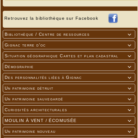
Retrouvez la bibliothèque sur Facebook
Bibliothèque / Centre de ressources

Gignac terre d'oc

Situation géographique Cartes et plan cadastral

Démographie

Des personnalités liées à Gignac

Un patrimoine détruit

Un patrimoine sauvegardé

Curiosités architecturales

MOULIN À VENT / ÉCOMUSÉE

Un patrimoine nouveau
