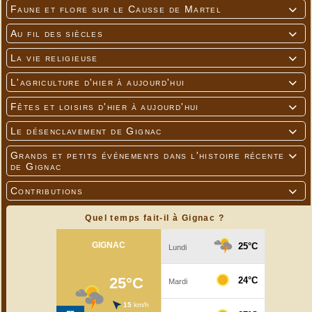
Faune et flore sur le Causse de Martel

Au fil des siècles

La vie religieuse

L'agriculture d'hier à aujourd'hui

Fêtes et loisirs d'hier à aujourd'hui

Le désenclavement de Gignac

Grands et petits événements dans l'histoire récente

de Gignac
Contributions

Quel temps fait-il à Gignac ?