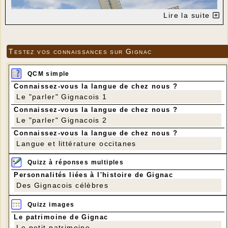
Lire la suite
Testez vos connaissances sur Gignac
QCM simple
Connaissez-vous la langue de chez nous ?
Le "parler" Gignacois 1
Connaissez-vous la langue de chez nous ?
Le "parler" Gignacois 2
Le 14 juin France 3 Limousin était sur le site
Connaissez-vous la langue de chez nous ?
pour assister à la mise en place des voiles et
aux derniers essais avant l'inauguration
Langue et littérature occitanes
officielle. Le mini-reportage a été diffusé le soir
même sur France 3 Limousin (Brive).
Quizz à réponses multiples
Personnalités liées à l'histoire de Gignac
Des Gignacois célèbres
Quizz images
Le patrimoine de Gignac
Le petit patrimoine