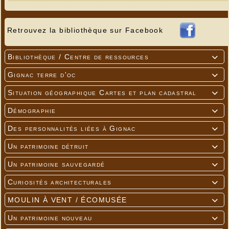
Retrouvez la bibliothèque sur Facebook
Bibliothèque / Centre de ressources

Gignac terre d'oc

Situation géographique Cartes et plan cadastral

Démographie

Des personnalités liées à Gignac

Un patrimoine détruit

Un patrimoine sauvegardé

Curiosités architecturales

MOULIN À VENT / ÉCOMUSÉE

Un patrimoine nouveau
