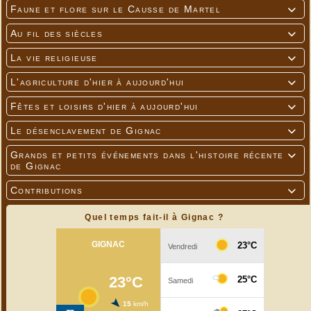
Faune et flore sur le Causse de Martel

Au fil des siècles

La vie religieuse

L'agriculture d'hier à aujourd'hui

Fêtes et loisirs d'hier à aujourd'hui

Le désenclavement de Gignac

Grands et petits événements dans l'histoire récente

de Gignac
Contributions

Quel temps fait-il à Gignac ?