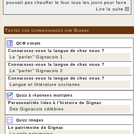
pouvait pas chauffer le four tous les jours pour faire
du pain. Aussi les ménagères mettaient-elles parfois
Lire la suite
cette boule de pâte dans le bouillon où cuisaient
viande et légumes. Une recette simple : de la farine,
de l'eau, du sel, un oeuf. Cuite, elle devait être
légèrement collante à l'extérieur et moelleuse à
Testez vos connaissances sur Gignac
l'intérieur. En général on l'accompagnait de petit
salé, rarement avec un civet ou de la confiture. On
l'appelait aussi "farce dure".
QCM simple
Connaissez-vous la langue de chez nous ?
Le "parler" Gignacois 1
Connaissez-vous la langue de chez nous ?
Le "parler" Gignacois 2
Connaissez-vous la langue de chez nous ?
Langue et littérature occitanes
Quizz à réponses multiples
Personnalités liées à l'histoire de Gignac
Des Gignacois célèbres
Quizz images
Le patrimoine de Gignac
Le petit patrimoine