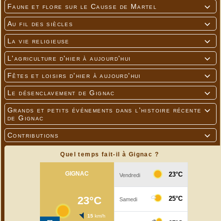
Faune et flore sur le Causse de Martel

Au fil des siècles

La vie religieuse

L'agriculture d'hier à aujourd'hui

Fêtes et loisirs d'hier à aujourd'hui

Le désenclavement de Gignac

Grands et petits événements dans l'histoire récente

de Gignac
Contributions

Quel temps fait-il à Gignac ?