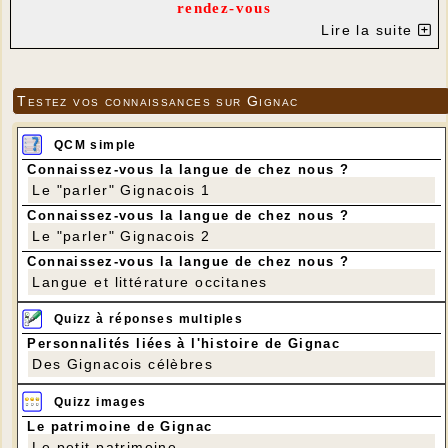
rendez-vous
Le samedi 3 juin à midi
Lire la suite
pour un repas au mouli
n
MENU
Apéritif
Testez vos connaissances sur Gignac
Soupe campagnarde
Tartine de pieds de porc
Trou normand
QCM simple
Blanquette de veau et purée
Connaissez-vous la langue de chez nous ?
Rocamadour et salade
Le "parler" Gignacois 1
Dessert
Café
Connaissez-vous la langue de chez nous ?
Liqueur
Le "parler" Gignacois 2
Vin rouge de Cahors et rosé des Coteaux du Quercy
Connaissez-vous la langue de chez nous ?
18 €
21 €
le repas ou
Sponsor
Langue et littérature occitanes
Pour simplifier l'organisation, chacun est prié
d'amener son couvert complet.
Quizz à réponses multiples
OUVERT À TOUS - VENEZ
Personnalités liées à l'histoire de Gignac
NOMBREUX
Des Gignacois célèbres
RÉSERVATIONS
Quizz images
05 65 37 71 69 - 05 65 41 17 24 - 05 65 32
Le patrimoine de Gignac
75 16
Le petit patrimoine