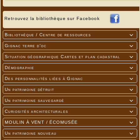
Retrouvez la bibliothèque sur Facebook
Bibliothèque / Centre de ressources

Gignac terre d'oc

Situation géographique Cartes et plan cadastral

Démographie

Des personnalités liées à Gignac

Un patrimoine détruit

Un patrimoine sauvegardé

Curiosités architecturales

MOULIN À VENT / ÉCOMUSÉE

Un patrimoine nouveau
