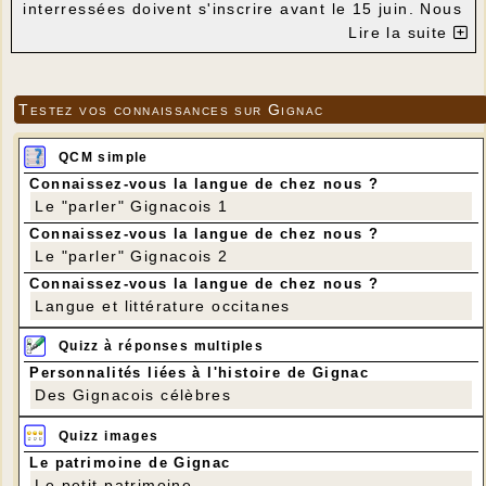
interressées doivent s'inscrire avant le 15 juin. Nous
prévoyons aussi une sortie de 4 jours en Cantabrie
Lire la suite
(nord ouest de l'Espagne :Santander, Bilbao) du 18
au 21/09 438 Euros. Inscription jusqu'au 26 mai
2017 Tel 05 65 37 79 32 BONNE JOURNEE
Testez vos connaissances sur Gignac
QCM simple
Connaissez-vous la langue de chez nous ?
Le "parler" Gignacois 1
Connaissez-vous la langue de chez nous ?
Le "parler" Gignacois 2
Connaissez-vous la langue de chez nous ?
Langue et littérature occitanes
Quizz à réponses multiples
Personnalités liées à l'histoire de Gignac
Des Gignacois célèbres
Quizz images
Le patrimoine de Gignac
Le petit patrimoine