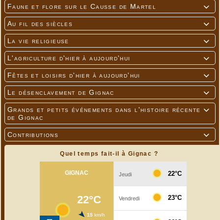
Faune et flore sur le Causse de Martel

Au fil des siècles

La vie religieuse

L'agriculture d'hier à aujourd'hui

Fêtes et loisirs d'hier à aujourd'hui

Le désenclavement de Gignac

Grands et petits événements dans l'histoire récente

de Gignac
Contributions

Quel temps fait-il à Gignac ?