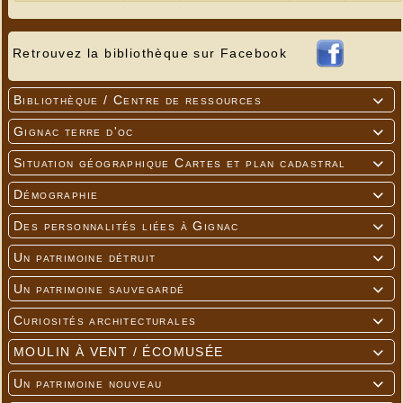
Retrouvez la bibliothèque sur Facebook
Bibliothèque / Centre de ressources

Gignac terre d'oc

Situation géographique Cartes et plan cadastral

Démographie

Des personnalités liées à Gignac

Un patrimoine détruit

Un patrimoine sauvegardé

Curiosités architecturales

MOULIN À VENT / ÉCOMUSÉE

Un patrimoine nouveau
