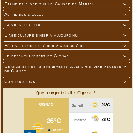
Faune et flore sur le Causse de Martel

Au fil des siècles

La vie religieuse

L'agriculture d'hier à aujourd'hui

Fêtes et loisirs d'hier à aujourd'hui

Le désenclavement de Gignac

Grands et petits événements dans l'histoire récente

de Gignac
Contributions

Quel temps fait-il à Gignac ?