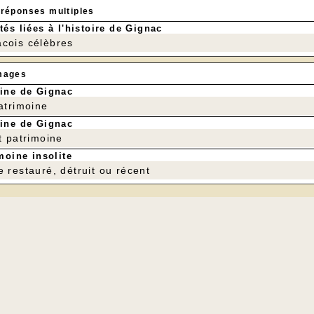
 réponses multiples
tés liées à l'histoire de Gignac
cois célèbres
y Pluvinage
mages
ine de Gignac
patrimoine
ine de Gignac
t patrimoine
moine insolite
e restauré, détruit ou récent