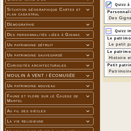
Quizz à
Situation géographique Cartes et

Personnali
plan cadastral
Des Gigna
Photo Cath
Démographie

Quizz i
Des personnalités liées à Gignac

Le patrimo
Le petit 
Un patrimoine détruit

Le patrimo
Un patrimoine sauvegardé

Histoire e
Petit patri
Curiosités architecturales

Patrimoin
MOULIN À VENT / ÉCOMUSÉE

Un patrimoine nouveau

Faune et flore sur le Causse de

Martel
Au fil des siècles

La vie religieuse
