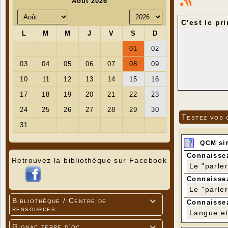
C'est le pr
Testez vos 
QCM si
Connaissez
Retrouvez la bibliothèque sur Facebook
Le "parle
Connaissez
Le "parle
Bibliothèque / Centre de

Connaissez
ressources
Langue et 
Gignac terre d'oc
