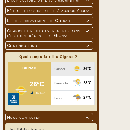
L'agriculture d'hier à aujourd'hui

Fêtes et loisirs d'hier à aujourd'hui

Le désenclavement de Gignac

Grands et petits événements dans

l'histoire récente de Gignac
Contributions

Quel temps fait-il à Gignac ?
Nous contacter

Bibliothèque