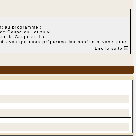
nt au programme :
de Coupe du Lot suivi
ur de Coupe du Lot.
é et avec qui nous préparons les années à venir pour
Lire la suite
s gros progrès depuis le début de la saison, grâce au
une belle 3e place et la seconde moitié de saison est
ssayer de faire monter cette équipe en ligue. Pour la
lle sera en finale.