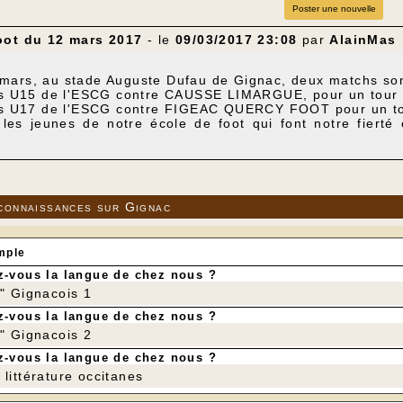
Poster une nouvelle
oot du 12 mars 2017
- le
09/03/2017 23:08
par
AlainMas
mars, au stade Auguste Dufau de Gignac, deux matchs so
les U15 de l'ESCG contre CAUSSE LIMARGUE, pour un tour 
les U17 de l'ESCG contre FIGEAC QUERCY FOOT pour un to
 les jeunes de notre école de foot qui font notre fiert
nt un championnat en milieu de tableau et ont fait de trè
 leur imposent nos éducateurs qualifiés.
17, le championnat de début de saison s'est terminé avec 
e, avec deux victoires sur deux matchs. Nous voudrions e
connaissances sur Gignac
t, il n'y a eu que des victoires et, si samedi elle gagne, e
e les finales se dérouleront à Souillac le 20 mai 2017.
mple
-vous la langue de chez nous ?
r" Gignacois 1
-vous la langue de chez nous ?
r" Gignacois 2
-vous la langue de chez nous ?
littérature occitanes