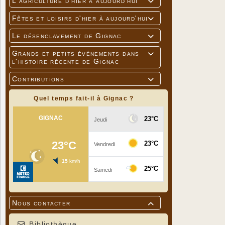
L'agriculture d'hier à aujourd'hui

Fêtes et loisirs d'hier à aujourd'hui

Le désenclavement de Gignac

Grands et petits événements dans

l'histoire récente de Gignac
Contributions

Quel temps fait-il à Gignac ?
Nous contacter

Bibliothèque