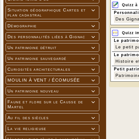
Quizz à
Situation géographique Cartes et

Personnali
plan cadastral
Des Gigna
Démographie

Quizz i
Des personnalités liées à Gignac

Le patrimo
Le petit 
Un patrimoine détruit

Le patrimo
Un patrimoine sauvegardé

Histoire e
Petit patri
Curiosités architecturales

Patrimoin
MOULIN À VENT / ÉCOMUSÉE

Un patrimoine nouveau

Faune et flore sur le Causse de

Martel
Au fil des siècles

La vie religieuse
