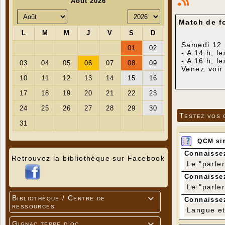
Match de f
Samedi 12 
- A 14 h, 
- A 16 h, 
Venez voir
l'ESCG.
Nos U15 fo
travail que
Pour nos U
bien parti
Testez vos 
Coupe du Lo
A savoir qu
QCM si
Connaissez
Retrouvez la bibliothèque sur Facebook
Le "parle
Connaissez
Le "parle
Bibliothèque / Centre de

Connaissez
ressources
Langue et 
Gignac terre d'oc
