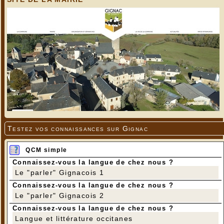
Retour : Pech Mézel - Sommets de piliers d'une
entrée de propriété. Belles sculptures, même si
elles sont assez récentes (avec autorisation du
propriétaire).
Photos et commentaires : Denise Pensivy
Testez vos connaissances sur Gignac
QCM simple
Connaissez-vous la langue de chez nous ?
Le "parler" Gignacois 1
Connaissez-vous la langue de chez nous ?
Le "parler" Gignacois 2
Connaissez-vous la langue de chez nous ?
Langue et littérature occitanes