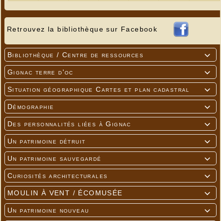
Retrouvez la bibliothèque sur Facebook
Bibliothèque / Centre de ressources

Gignac terre d'oc

Situation géographique Cartes et plan cadastral

Démographie

Des personnalités liées à Gignac

Un patrimoine détruit

Un patrimoine sauvegardé

Curiosités architecturales

MOULIN À VENT / ÉCOMUSÉE

Un patrimoine nouveau
