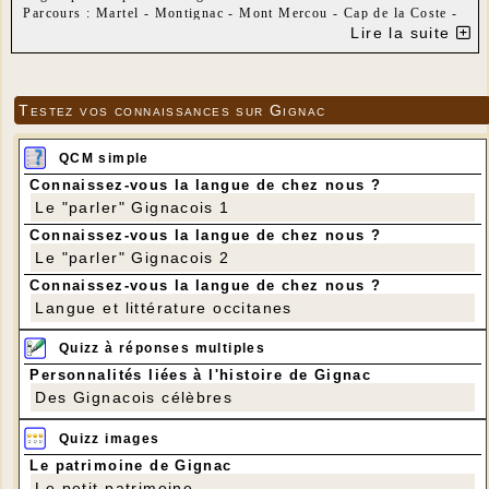
Parcours : Martel - Montignac - Mont Mercou - Cap de la Coste -
Martel
Lire la suite
Distance : 9 km
Dénivelé positif : 200 m
Quelques photos de la randonnée du 20 février, au
départ de Pech Mézel
Testez vos connaissances sur Gignac
QCM simple
Connaissez-vous la langue de chez nous ?
Le "parler" Gignacois 1
Connaissez-vous la langue de chez nous ?
Le "parler" Gignacois 2
Connaissez-vous la langue de chez nous ?
Langue et littérature occitanes
Quizz à réponses multiples
Personnalités liées à l'histoire de Gignac
Des Gignacois célèbres
Quizz images
Le patrimoine de Gignac
Départ : Pech Mézel - 8 amateurs de marche dont 5
femmes ! Le magnifique cheval n'en faisait pas
Le petit patrimoine