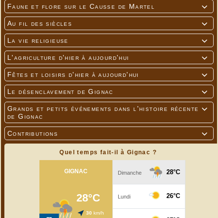
Faune et flore sur le Causse de Martel

Au fil des siècles

La vie religieuse

On se serait cru auprès de vestiges
L'agriculture d'hier à aujourd'hui

Fêtes et loisirs d'hier à aujourd'hui

Le désenclavement de Gignac

Grands et petits événements dans l'histoire récente

de Gignac
Contributions

Quel temps fait-il à Gignac ?
Petit rappel sur l'histoire des moulins de l'Inval