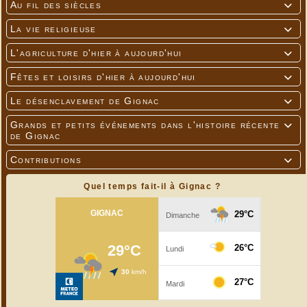
Au fil des siècles

La vie religieuse

L'agriculture d'hier à aujourd'hui

Fêtes et loisirs d'hier à aujourd'hui

Le désenclavement de Gignac

Grands et petits événements dans l'histoire récente

de Gignac
Contributions

Quel temps fait-il à Gignac ?