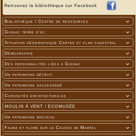
Retrouvez la bibliothèque sur Facebook
Bibliothèque / Centre de ressources

Gignac terre d'oc

Situation géographique Cartes et plan cadastral

Démographie

Des personnalités liées à Gignac

Un patrimoine détruit

Un patrimoine sauvegardé

Curiosités architecturales

MOULIN À VENT / ÉCOMUSÉE

Un patrimoine nouveau

Faune et flore sur le Causse de Martel
