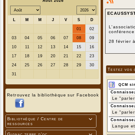
ECAUSSYST
L'associat
conférence 
28 février 
Cette confé
Un pot de l
Testez vos 
QCM si
Connaissez
Retrouvez la bibliothèque sur Facebook
Le "parle
Connaissez
Le "parle
Bibliothèque / Centre de

Connaissez
ressources
Langue et 
Gignac terre d'oc
