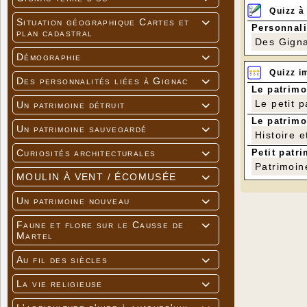
Quizz à
Situation géographique Cartes et

Personnali
plan cadastral
Des Gigna
Démographie

Quizz i
Des personnalités liées à Gignac

Le patrimo
Le petit 
Un patrimoine détruit

Le patrimo
Un patrimoine sauvegardé

Histoire e
Petit patri
Curiosités architecturales

Patrimoin
MOULIN À VENT / ÉCOMUSÉE

Un patrimoine nouveau

Faune et flore sur le Causse de

Martel
Au fil des siècles

La vie religieuse
