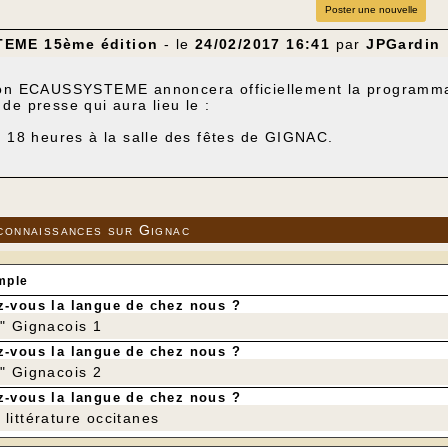
Poster une nouvelle
EME 15ème édition
- le
24/02/2017 16:41
par
JPGardin
ion ECAUSSYSTEME annoncera officiellement la programmati
de presse qui aura lieu le :
à 18 heures à la salle des fêtes de GIGNAC.
rence de presse est ouverte à tous.
'amitié sera offert à l'issue de cette réunion.
connaissances sur Gignac
mple
-vous la langue de chez nous ?
r" Gignacois 1
-vous la langue de chez nous ?
r" Gignacois 2
-vous la langue de chez nous ?
littérature occitanes