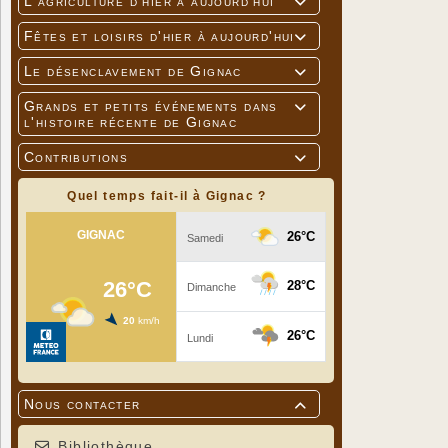
L'agriculture d'hier à aujourd'hui

Fêtes et loisirs d'hier à aujourd'hui

Le désenclavement de Gignac

Grands et petits événements dans

l'histoire récente de Gignac
Contributions

Quel temps fait-il à Gignac ?
Nous contacter

Bibliothèque