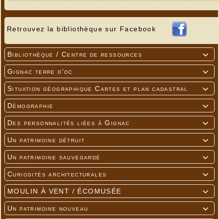
Retrouvez la bibliothèque sur Facebook
Bibliothèque / Centre de ressources

Gignac terre d'oc

Situation géographique Cartes et plan cadastral

Démographie

Des personnalités liées à Gignac

Un patrimoine détruit

Un patrimoine sauvegardé

Curiosités architecturales

MOULIN À VENT / ÉCOMUSÉE

Un patrimoine nouveau
