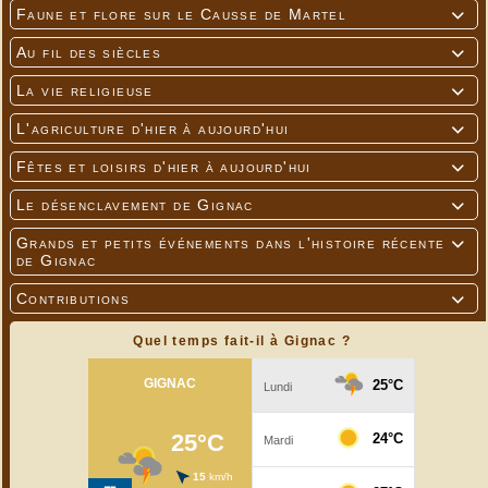
Faune et flore sur le Causse de Martel

Au fil des siècles

La vie religieuse

L'agriculture d'hier à aujourd'hui

Fêtes et loisirs d'hier à aujourd'hui

Le désenclavement de Gignac

Grands et petits événements dans l'histoire récente

de Gignac
Contributions

Quel temps fait-il à Gignac ?