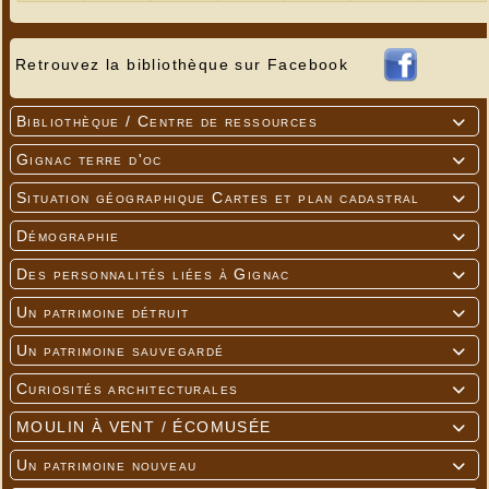
Retrouvez la bibliothèque sur Facebook
Bibliothèque / Centre de ressources

Gignac terre d'oc

Situation géographique Cartes et plan cadastral

Démographie

Des personnalités liées à Gignac

Un patrimoine détruit

Un patrimoine sauvegardé

Curiosités architecturales

MOULIN À VENT / ÉCOMUSÉE

Un patrimoine nouveau
