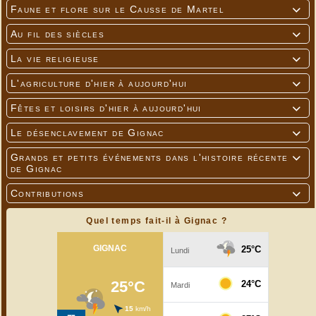
Faune et flore sur le Causse de Martel

Au fil des siècles

La vie religieuse

L'agriculture d'hier à aujourd'hui

Fêtes et loisirs d'hier à aujourd'hui

Le désenclavement de Gignac

Grands et petits événements dans l'histoire récente

de Gignac
Contributions

Quel temps fait-il à Gignac ?