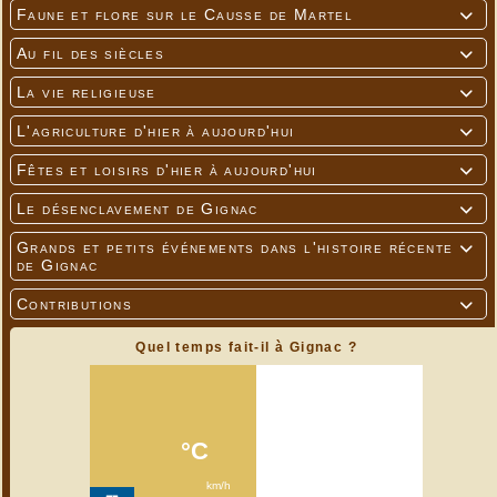
Faune et flore sur le Causse de Martel

Au fil des siècles

La vie religieuse

L'agriculture d'hier à aujourd'hui

Fêtes et loisirs d'hier à aujourd'hui

Le désenclavement de Gignac

Grands et petits événements dans l'histoire récente

de Gignac
Contributions

Quel temps fait-il à Gignac ?